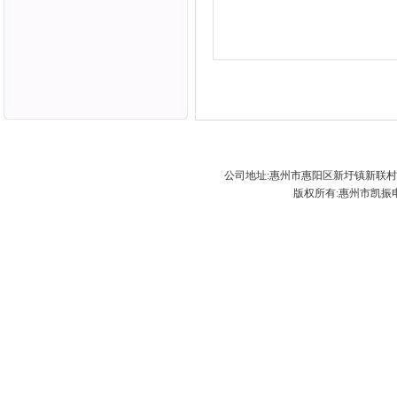
公司地址:惠州市惠阳区新圩镇新联村黄竹场凯振
版权所有:惠州市凯振电子