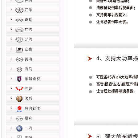
奔腾
江淮
奇瑞
广汽
北汽
众泰
黄海
海马
华晨金杯
五菱
名爵
昌河铃木
夏利
一汽