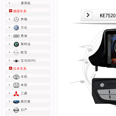
通用机
德国车系
奔驰
大众
奥迪
斯柯达
欧宝
宝马MINI
日本车系
丰田
本田
三菱
斯巴鲁
日产