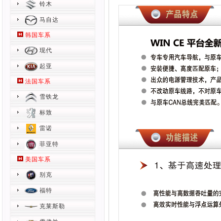
铃木
马自达
韩国车系
现代
起亚
法国车系
雪铁龙
标致
雷诺
菲亚特
美国车系
别克
福特
克莱斯勒