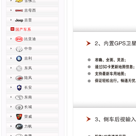
雪佛兰
吉母西
吉普
国产车系
比亚迪
中华
吉利
东风
陆风
长安
东南
长城
荣威
力帆