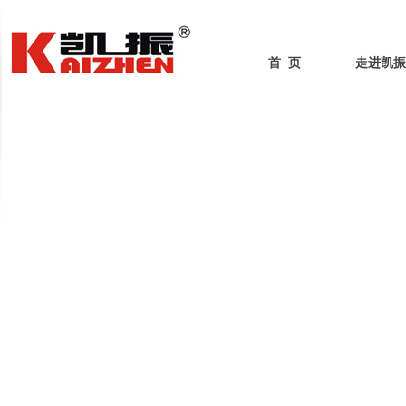
首 页
走进凯