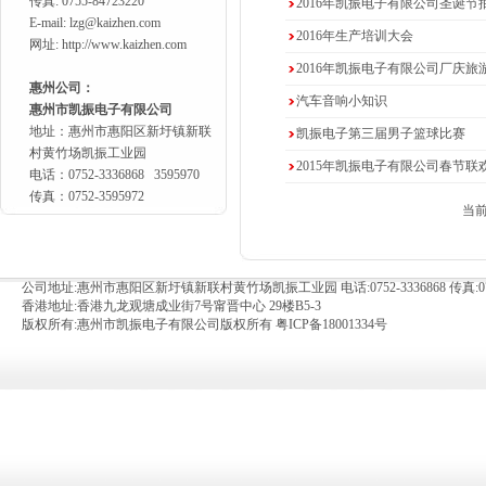
传真: 0755-84723220
2016年凯振电子有限公司圣诞节
E-mail:
lzg@kaizhen.com
2016年生产培训大会
网址: http://www.kaizhen.com
2016年凯振电子有限公司厂庆旅
惠州公司：
汽车音响小知识
惠州市凯振电子有限公司
地址：惠州市惠阳区新圩镇新联
凯振电子第三届男子篮球比赛
村黄竹场凯振工业园
2015年凯振电子有限公司春节联
电话：0752-3336868 3595970
传真：0752-3595972
当前
公司地址:惠州市惠阳区新圩镇新联村黄竹场凯振工业园 电话:0752-3336868 传真:0752
香港地址:香港九龙观塘成业街7号甯晋中心 29楼B5-3
版权所有:惠州市凯振电子有限公司版权所有
粤ICP备18001334号