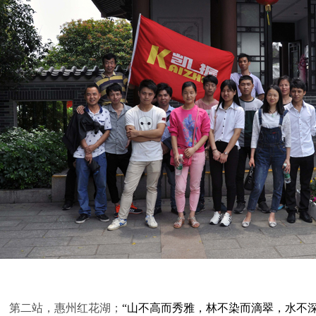
第二站，惠州红花湖；
“山不高而秀雅，林不染而滴翠，水不